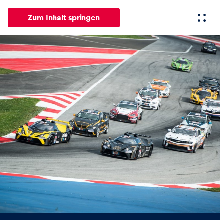
Zum Inhalt springen
Alle
News
Events
Erlebnisse
Seiten
Fahrze
News
Alle anzeigen
Events
Alle anzeigen