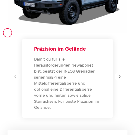
Fahrzeug
Alle anzeigen
Präzision im Gelände
Damit du für alle
Herausforderungen gewappnet
bist, besitzt der INEOS Grenadier
serienmäßig eine
Mitteldifferentialsperre und
optional eine Differentialsperre
Business
vorne und hinten sowie solide
Alle anzeigen
Starrachsen. Für beste Präzision im
Gelände.