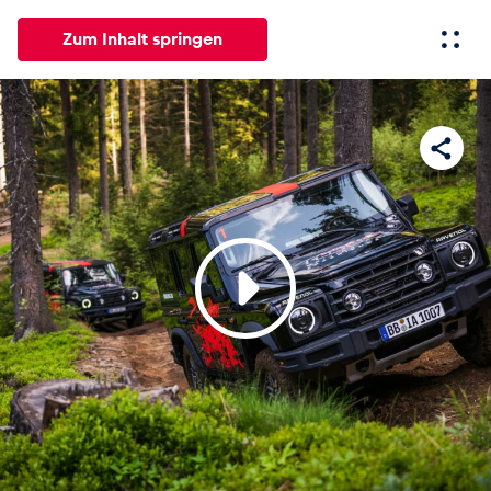
Zum Inhalt springen
Alle
News
Events
Erlebnisse
Seiten
Fahrze
News
Alle anzeigen
Events
Alle anzeigen