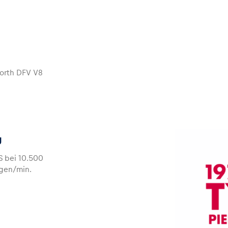
orth DFV V8
g
S bei 10.500
gen/min.