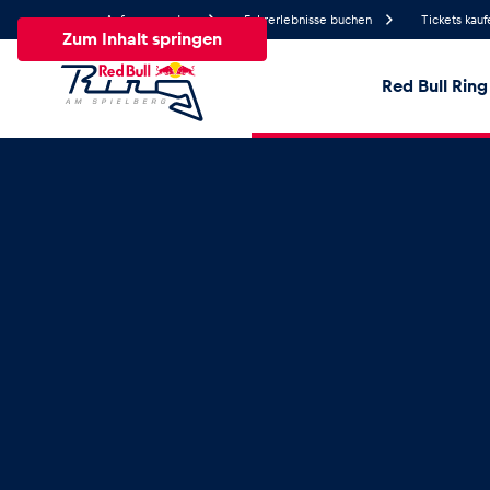
Anfrage senden
Fahrerlebnisse buchen
Tickets kauf
Zum Inhalt springen
Red Bull Ring
20.9°
Temperatur
Alle
News
Events
Erlebnisse
Seiten
Fa
News
Alle anzeigen