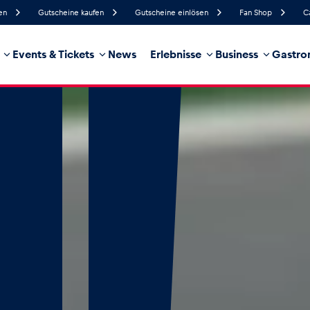
en
Gutscheine kaufen
Gutscheine einlösen
Fan Shop
C
Events & Tickets
News
Erlebnisse
Business
Gastro
77%
Luftfeuchtigkeit
11 km/h
Windgeschwindigkeit
32%
Regenwahrscheinlichkeit
Südwest
Windrichtung
hrzeug
Business
Glossar