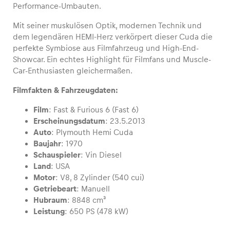
Performance-Umbauten.
Mit seiner muskulösen Optik, modernen Technik und
dem legendären HEMI-Herz verkörpert dieser Cuda die
perfekte Symbiose aus Filmfahrzeug und High-End-
Fahrzeug
Showcar. Ein echtes Highlight für Filmfans und Muscle-
Alle anzeigen
Car-Enthusiasten gleichermaßen.
Filmfakten & Fahrzeugdaten:
Film
: Fast & Furious 6 (Fast 6)
Erscheinungsdatum
: 23.5.2013
Auto
: Plymouth Hemi Cuda
Baujahr
: 1970
Business
Schauspieler
: Vin Diesel
Land
: USA
Alle anzeigen
Motor
: V8, 8 Zylinder (540 cui)
Getriebeart
: Manuell
Hubraum
: 8848 cm³
Leistung
: 650 PS (478 kW)