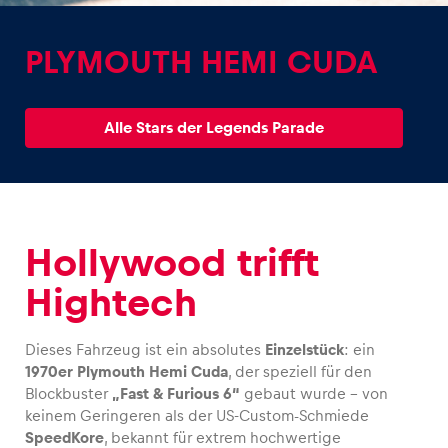
PLYMOUTH HEMI CUDA
Alle Stars der Legends Parade
Erlebnisse
Alle anzeigen
Hollywood trifft
Hightech
Dieses Fahrzeug ist ein absolutes
Einzelstück
: ein
Seiten
1970er Plymouth Hemi Cuda
, der speziell für den
Alle anzeigen
Blockbuster
„Fast & Furious 6“
gebaut wurde – von
keinem Geringeren als der US-Custom-Schmiede
SpeedKore
, bekannt für extrem hochwertige