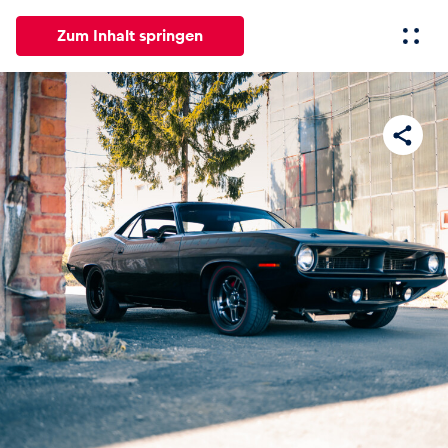
Zum Inhalt springen
Alle
News
Events
Erlebnisse
Seiten
Fahrze
News
Alle anzeigen
Events
Alle anzeigen