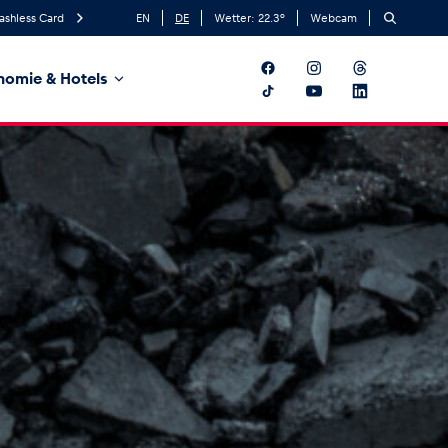
ashless Card
EN
DE
Wetter:
22.3
°
Webcam
nomie & Hotels
t