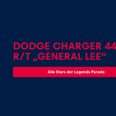
DODGE CHARGER 4
Seiten
R/T „GENERAL LEE“
Alle anzeigen
Alle Stars der Legends Parade