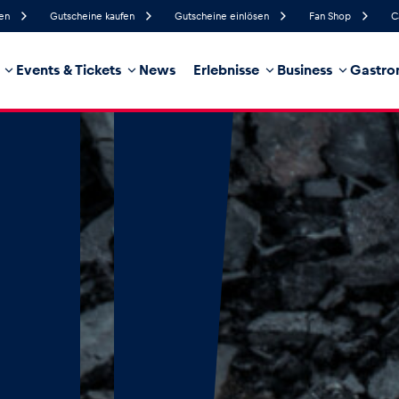
fen
Gutscheine kaufen
Gutscheine einlösen
Fan Shop
C
Events & Tickets
News
Erlebnisse
Business
Gastro
62%
Luftfeuchtigkeit
10 km/h
Windgeschwindigkei
100%
Regenwahrscheinlichkeit
Ost
Windrichtung
hrzeug
Business
Glossar