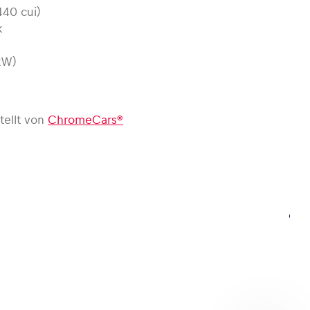
440 cui)
k
kW)
tellt von
ChromeCars®