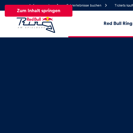
Anfrage senden
Fahrerlebnisse buchen
Tickets kau
Zum Inhalt springen
Red Bull Ring
22.3°
Temperatur
Alle
News
Events
Erlebnisse
Seiten
Fa
News
Alle anzeigen