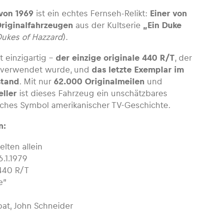
von 1969
ist ein echtes Fernseh-Relikt:
Einer von
Originalfahrzeugen
aus der Kultserie
„Ein Duke
ukes of Hazzard
).
t einzigartig –
der einzige originale 440 R/T
, der
en verwendet wurde, und
das letzte Exemplar im
stand
. Mit nur
62.000 Originalmeilen
und
ller
ist dieses Fahrzeug ein unschätzbares
ches Symbol amerikanischer TV-Geschichte.
n:
lten allein
6.1.1979
440 R/T
e“
at, John Schneider