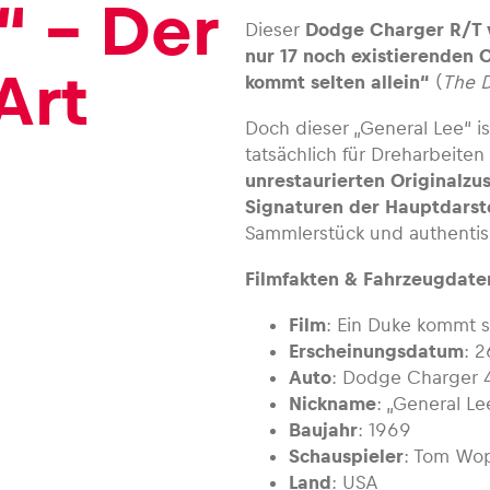
“ – Der
Dieser
Dodge Charger R/T 
nur 17 noch existierenden 
Art
kommt selten allein“
(
The D
Doch dieser „General Lee“ is
tatsächlich für Dreharbeit
unrestaurierten Originalzu
Signaturen der Hauptdarste
Sammlerstück und authentis
Filmfakten & Fahrzeugdate
Film
: Ein Duke kommt se
Erscheinungsdatum
: 2
Auto
: Dodge Charger 
Nickname
: „General Le
Baujahr
: 1969
Schauspieler
: Tom Wop
Land
: USA