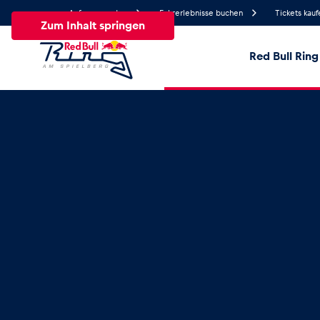
Anfrage senden
Fahrerlebnisse buchen
Tickets kauf
Zum Inhalt springen
Red Bull Ring
24.5°
Temperatur
Alle
News
Events
Erlebnisse
Seiten
Fa
News
Alle anzeigen