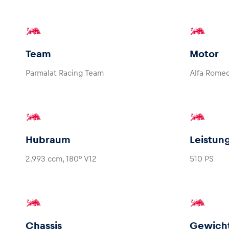
Team
Motor
Parmalat Racing Team
Alfa Romeo
Hubraum
Leistun
2.993 ccm, 180° V12
510 PS
Chassis
Gewich