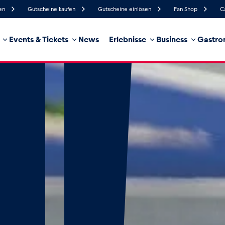
en
Gutscheine kaufen
Gutscheine einlösen
Fan Shop
C
Events & Tickets
News
Erlebnisse
Business
Gastro
49%
Luftfeuchtigkeit
18 km/h
Windgeschwindigkeit
7%
Regenwahrscheinlichkeit
Ost
Windrichtung
hrzeug
Business
Glossar