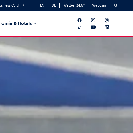
ashless Card
EN
DE
Wetter:
24.5
°
Webcam
nomie & Hotels