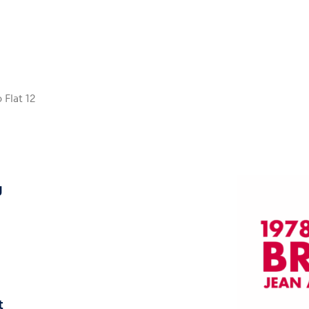
 Flat 12
g
t