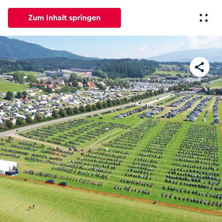
Zum Inhalt springen
Alle
News
Events
Erlebnisse
Seiten
Fahrze
News
Alle anzeigen
Events
Alle anzeigen