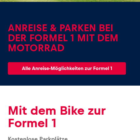
ANREISE & PARKEN BEI
DER FORMEL 1 MIT DEM
MOTORRAD
Erlebnisse
Alle anzeigen
Alle Anreise-Möglichkeiten zur Formel 1
Mit dem Bike zur
Seiten
Alle anzeigen
Formel 1
Kostenlose Parkplätze