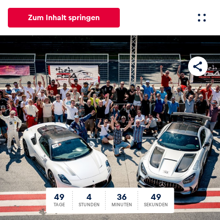
Zum Inhalt springen
Alle
News
Events
Erlebnisse
Seiten
Fahrze
News
Alle anzeigen
49
4
36
48
49
4
36
Events
49
TAGE
STUNDEN
MINUTEN
SEKUNDEN
Alle anzeigen