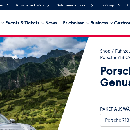
en
Gutscheine kaufen
Gutscheine einlösen
Fan Shop
C
Events & Tickets
News
Erlebnisse
Business
Gastro
50%
Luftfeuchtigkeit
14 km/h
Windgeschwindigkeit
32%
Regenwahrscheinlichkeit
Ost
Windrichtung
Shop
/
Fahrze
hrzeug
Business
Glossar
Porsche 718 C
Porsc
Genus
PAKET AUSWÄ