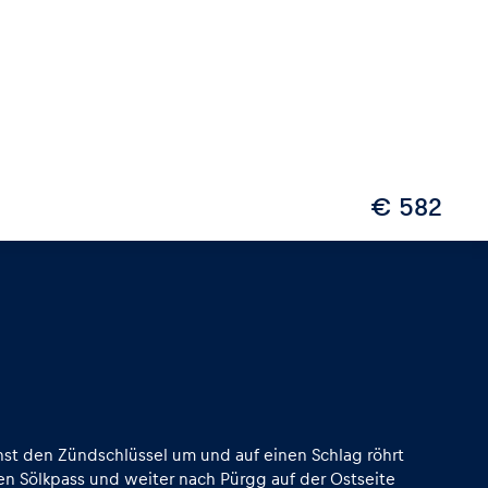
€ 582
ehst den Zündschlüssel um und auf einen Schlag röhrt
en Sölkpass und weiter nach Pürgg auf der Ostseite