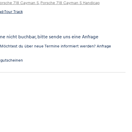
orsche 718 Cayman S
,
Porsche 718 Cayman S Handicap
d-Tour Track
ine nicht buchbar, bitte sende uns eine Anfrage
 Möchtest du über neue Termine informiert werden?
Anfrage
gutscheinen