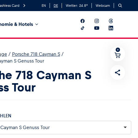
ashless Card
EN
DE
Wetter:
24.8
°
Webcam
nomie & Hotels
0
uge
/
Porsche 718 Cayman S
/
ayman S Genuss Tour
he 718 Cayman S
s Tour
HLEN