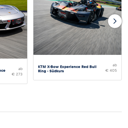
ab
KTM X-Bow Experience Red Bull
ab
nce
€ 405
Ring - Südkurs
€ 273