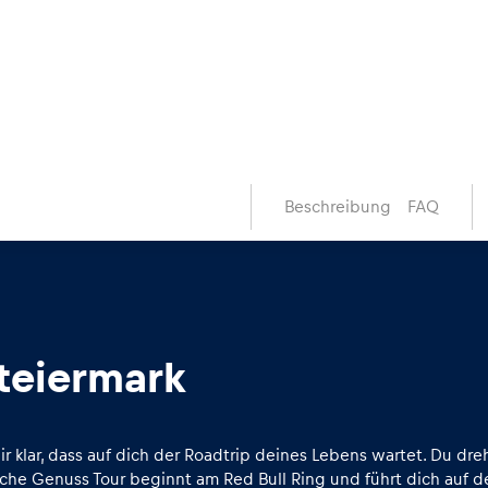
Beschreibung
FAQ
teiermark
 klar, dass auf dich der Roadtrip deines Lebens wartet. Du dr
che Genuss Tour beginnt am Red Bull Ring und führt dich auf d