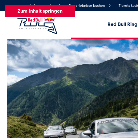
Anfrage senden
Fahrerlebnisse buchen
Tickets kauf
Zum Inhalt springen
Red Bull Ring
24.8°
Temperatur
Alle
News
Events
Erlebnisse
Seiten
Fa
News
Alle anzeigen