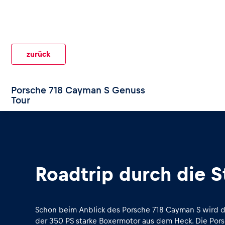
zurück
Seiten
Porsche 718 Cayman S Genuss
Tour
Alle anzeigen
Roadtrip durch die S
Schon beim Anblick des Porsche 718 Cayman S wird dir
der 350 PS starke Boxermotor aus dem Heck. Die Pors