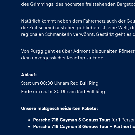
Fahrzeug
des Grimmings, des höchsten freistehenden Bergstoc
Alle anzeigen
Natürlich kommt neben dem Fahrerherz auch der Gaume
die Zeit scheinbar stehen geblieben ist, eine Welt, d
regionalen Schmankerln verwöhnt. Gestärkt geht es d
Von Pürgg geht es über Admont bis zur alten Römerst
dein unvergesslicher Roadtrip zu Ende.
Ablauf:
Business
Start um 08:30 Uhr am Red Bull Ring
Ende um ca. 16:30 Uhr am Red Bull Ring
Alle anzeigen
Unsere maßgeschneiderten Pakete:
Porsche 718 Cayman S Genuss Tour:
für 1 Perso
Porsche 718 Cayman S Genuss Tour - Partnertic