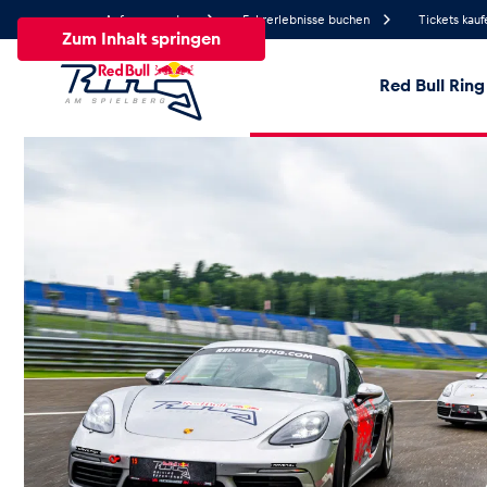
Anfrage senden
Fahrerlebnisse buchen
Tickets kauf
Zum Inhalt springen
Red Bull Ring
25.9°
Temperatur
Alle
News
Events
Erlebnisse
Seiten
Fa
News
Alle anzeigen