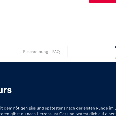
Beschreibung
FAQ
urs
mit dem nötigen Biss und spätestens nach der ersten Runde im
toren gibst du nach Herzenslust Gas und tastest dich auf einer