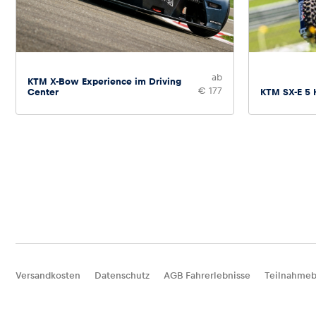
ab
KTM X-Bow Experience im Driving
€ 177
Center
KTM SX-E 5 
Versandkosten
Datenschutz
AGB Fahrerlebnisse
Teilnahmeb