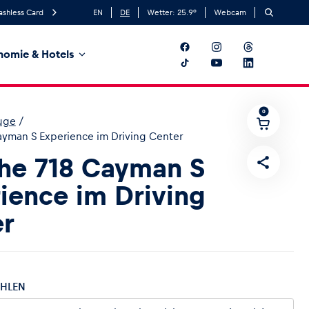
ashless Card
EN
DE
Wetter:
25.9
°
Webcam
nomie & Hotels
0
uge
/
ayman S Experience im Driving Center
he 718 Cayman S
ience im Driving
er
HLEN