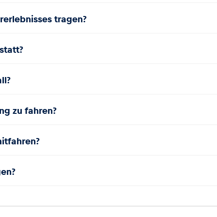
rerlebnisses tragen?
statt?
ll?
ing zu fahren?
itfahren?
gen?