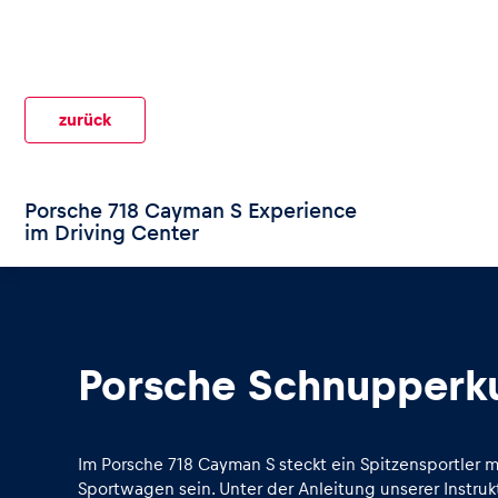
zurück
Seiten
Porsche 718 Cayman S Experience
im Driving Center
Alle anzeigen
Porsche Schnupperk
Im Porsche 718 Cayman S steckt ein Spitzensportler 
Sportwagen sein. Unter der Anleitung unserer Instruk