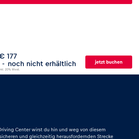
€ 177
jetzt buchen
noch nicht erhältlich
inkl. 20% Mwst.
 Driving Center wirst du hin und weg von diesem
 sicheren und gleichzeitig herausfordernden Strecke