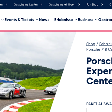
en
Gutscheine kaufen
Gutscheine einlösen
Fan Shop
C
Events & Tickets
News
Erlebnisse
Business
Gastro
46%
Luftfeuchtigkeit
13 km/h
Windgeschwindigkeit
32%
Regenwahrscheinlichkeit
Süd
Windrichtung
Shop
/
Fahrze
hrzeug
Business
Glossar
Porsche 718 C
Porsc
Exper
Cent
PAKET AUSWÄ