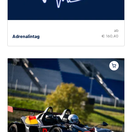
ab
Adrenalintag
€ 160,40