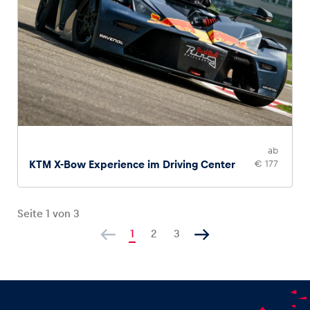
ab
KTM X-Bow Experience im Driving Center
€ 177
Seite
1
von
3
1
2
3