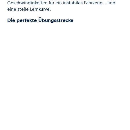
Geschwindigkeiten für ein instabiles Fahrzeug – und
eine steile Lernkurve.
Die perfekte Übungsstrecke
Das hochmoderne Driving Center am Red Bull Ring
Gelände ist die perfekte Übungsstrecke: Bei uns kann
man praktisch jedes Fahrzeug testen und sich selbst so
neue Limits setzen. Das gilt für Profis sowie Amateure,
für zwei und Vier Räder. Ob Ohvale MiniGP Bikes oder
das eigene Motorrad, ob mit dem KTM X-Bow oder
einem Porsche 718 Cayman S: Im Driving Center kommt
jeder auf seine Kosten. Gerne erstellt unser
fachmännisches Team auch maßgeschneiderte Pakete
für Einzelpersonen oder Gruppen.
Versandkosten
Datenschutz
AGB Fahrerlebnisse