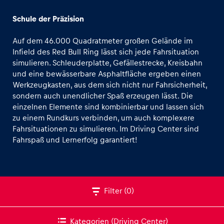
Offroad Car Track
Schule der Präzision
CFMOTO Offroad-Buggy Track
Auf dem 46.000 Quadratmeter großen Gelände im
Winter Tracks
Infield des Red Bull Ring lässt sich jede Fahrsituation
simulieren. Schleuderplatte, Gefällestrecke, Kreisbahn
Road-Tour Track
und eine bewässerbare Asphaltfläche ergeben einen
Erlebnisse
Werkzeugkasten, aus dem sich nicht nur Fahrsicherheit,
Alle anzeigen
sondern auch unendlicher Spaß erzeugen lässt. Die
einzelnen Elemente sind kombinierbar und lassen sich
zu einem Rundkurs verbinden, um auch komplexere
Fahrsituationen zu simulieren. Im Driving Center sind
Fahrspaß und Lernerfolg garantiert!
Seiten
Alle anzeigen
Filter
(0)
Kategorien
(Driving Center)