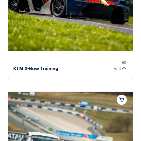
ab
KTM X-Bow Training
€ 399