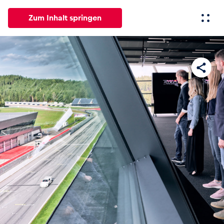
Zum Inhalt springen
Alle
News
Events
Erlebnisse
Seiten
Fahrze
News
Alle anzeigen
Events
Alle anzeigen