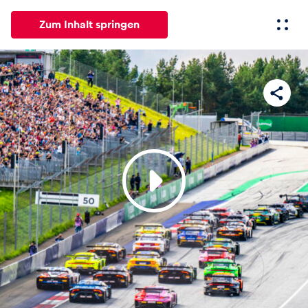
Zum Inhalt springen
Alle
News
Events
Erlebnisse
Seiten
Fahrze
News
Alle anzeigen
Events
Alle anzeigen