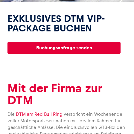
EXKLUSIVES DTM VIP-
PACKAGE BUCHEN
Erlebnisse
Buchungsanfrage senden
Alle anzeigen
Mit der Firma zur
DTM
Seiten
Alle anzeigen
Die
DTM am Red Bull Ring
verspricht ein Wochenende
voller Motorsport-Faszination mit idealem Rahmen für
geschäftliche Anlässe. Die eindrucksvollen GT3-Boliden
und zahlreiche Partnerserien erlebt man am Spielberg