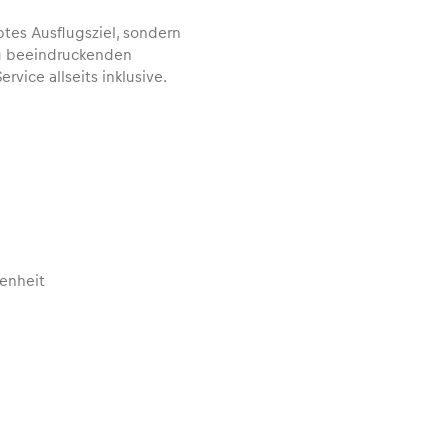
btes Ausflugsziel, sondern
zu beeindruckenden
rvice allseits inklusive.
senheit