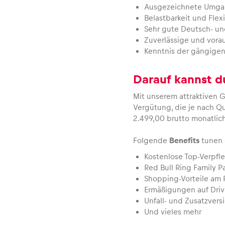
Ausgezeichnete Umgan
Belastbarkeit und Flex
Sehr gute Deutsch- un
Alle anzeigen
Zuverlässige und vor
Kenntnis der gängige
Darauf kannst d
Mit unserem attraktiven 
Vergütung, die je nach Qu
2.499,00 brutto monatlich
Seiten
Folgende
Benefits
tunen 
Kostenlose Top-Verpfl
Red Bull Ring Family 
Shopping-Vorteile am R
Alle anzeigen
Ermäßigungen auf Driv
Unfall- und Zusatzver
Und vieles mehr