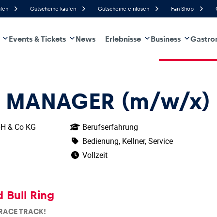
ufen
Gutscheine kaufen
Gutscheine einlösen
Fan Shop
Events & Tickets
News
Erlebnisse
Business
Gastro
75%
Luftfeuchtigkeit
21 km/h
Windgeschwindigkeit
35%
Regenwahrscheinlichkeit
West
Windrichtung
rzeug
Business
Glossar
E MANAGER (m/w/x)
bH & Co KG
Berufserfahrung
Bedienung, Kellner, Service
Vollzeit
 Bull Ring
RACE TRACK!