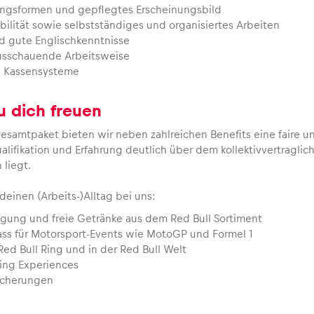
gsformen und gepflegtes Erscheinungsbild
ibilität sowie selbstständiges und organisiertes Arbeiten
d gute Englischkenntnisse
ausschauende Arbeitsweise
n Kassensysteme
u dich freuen
Gesamtpaket bieten wir neben zahlreichen Benefits eine faire 
alifikation und Erfahrung deutlich über dem kollektivvertragli
 liegt.
deinen (Arbeits-)Alltag bei uns:
egung und freie Getränke aus dem Red Bull Sortiment
Pass für Motorsport-Events wie MotoGP und Formel 1
ed Bull Ring und in der Red Bull Welt
ing Experiences
sicherungen