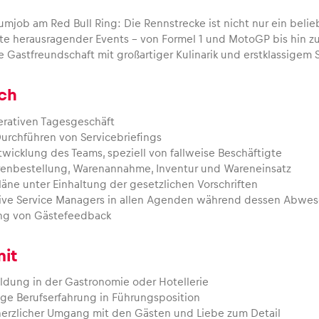
umjob am Red Bull Ring: Die Rennstrecke ist nicht nur ein belie
te herausragender Events – von Formel 1 und MotoGP bis hin 
e Gastfreundschaft mit großartiger Kulinarik und erstklassigem Se
ch
erativen Tagesgeschäft
urchführen von Servicebriefings
wicklung des Teams, speziell von fallweise Beschäftigte
renbestellung, Warenannahme, Inventur und Wareneinsatz
läne unter Einhaltung der gesetzlichen Vorschriften
tive Service Managers in allen Agenden während dessen Abwe
ing von Gästefeedback
mit
dung in der Gastronomie oder Hotellerie
ige Berufserfahrung in Führungsposition
herzlicher Umgang mit den Gästen und Liebe zum Detail