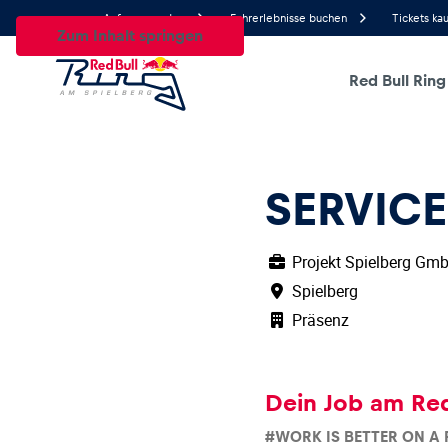
Anfrage senden
Fahrerlebnisse buchen
Tickets ka
Zum Inhalt springen
Red Bull Ring
21.1°
Temperatur
Alle
News
Events
Erlebnisse
Seiten
Fah
SERVIC
Projekt Spielberg Gm
Spielberg
News
Präsenz
Alle anzeigen
Dein Job am Red
#WORK IS BETTER ON A 