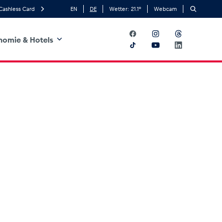
Cashless Card
EN
DE
Wetter:
21.1
°
Webcam
nomie & Hotels