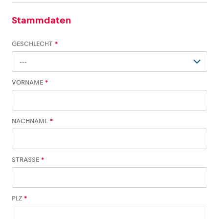
Alle anzeigen
Stammdaten
GESCHLECHT
*
---
VORNAME
*
Erlebnisse
Alle anzeigen
NACHNAME
*
STRASSE
*
PLZ
*
Seiten