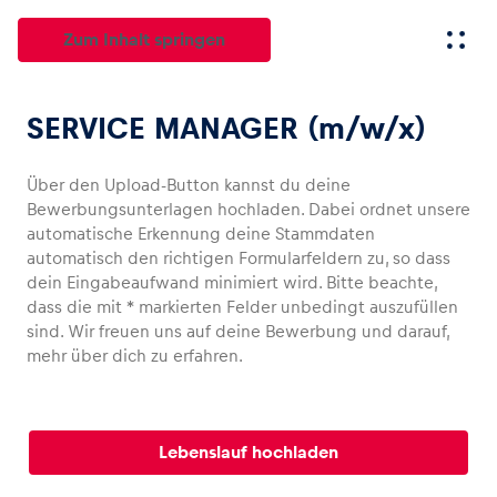
Zum Inhalt springen
SERVICE MANAGER (m/w/x)
Alle
News
Events
Erlebnisse
Seiten
Fahrzeu
Über den Upload-Button kannst du deine
Bewerbungsunterlagen hochladen. Dabei ordnet unsere
automatische Erkennung
deine
Stammdaten
News
automatisch den richtigen Formularfeldern zu, so dass
dein
Eingabeaufwand
minim
iert wird. Bitte beachte,
Alle anzeigen
dass die mit * markierten Felder
unbedingt auszufüllen
sind. Wir freuen uns auf
d
e
ine
Bewerbung
und darauf,
mehr über dich zu erfahren.
Lebenslauf hochladen
Events