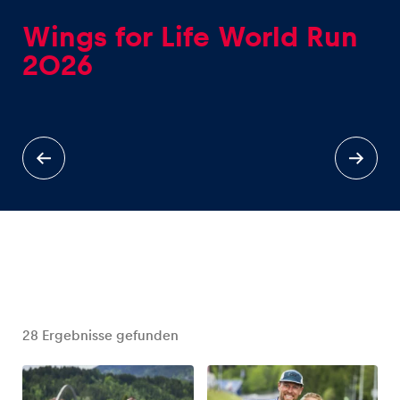
Wings for Life World Run
2026
Erlebnisse
Alle anzeigen
Seiten
28
Ergebnisse gefunden
Alle anzeigen