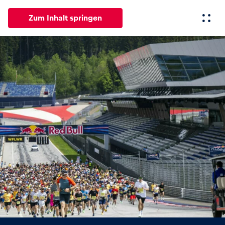
Zum Inhalt springen
Alle
News
Events
Erlebnisse
Seiten
Fahrze
News
Alle anzeigen
Events
Alle anzeigen