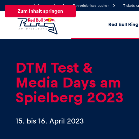
Anfrage senden
Fahrerlebnisse buchen
Tickets k
Zum Inhalt springen
Red Bull Ring
18°
Temperatur
Alle
News
Events
Erlebnisse
Seiten
Fa
DTM Test &
Media Days am
News
Spielberg 2023
Alle anzeigen
15.
bis
16. April 2023