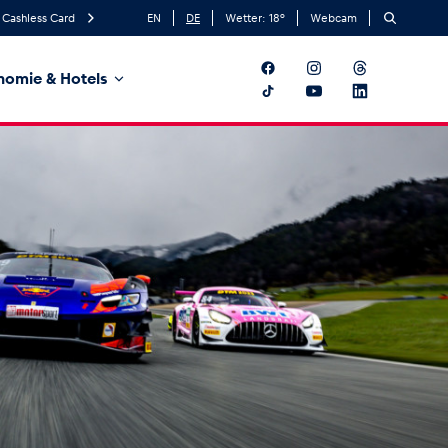
Cashless Card
EN
DE
Wetter:
18
°
Webcam
nomie & Hotels