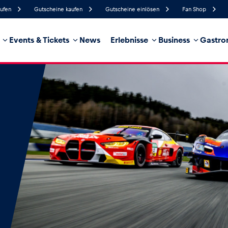
aufen
Gutscheine kaufen
Gutscheine einlösen
Fan Shop
Events & Tickets
News
Erlebnisse
Business
Gastro
94%
Luftfeuchtigkeit
7 km/h
Windgeschwindigkeit
44%
Regenwahrscheinlichkeit
Südöst
Windrichtung
hrzeug
Business
Glossar