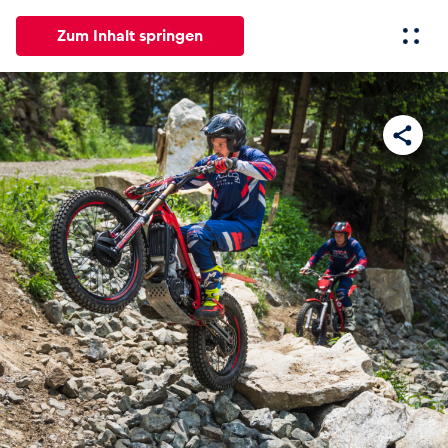
Zum Inhalt springen
Alle
News
Events
Erlebnisse
Seiten
Fahrze
News
Alle anzeigen
Events
Alle anzeigen