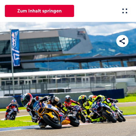
Zum Inhalt springen
Alle
News
Events
Erlebnisse
Seiten
Fahrze
News
Alle anzeigen
Events
Alle anzeigen