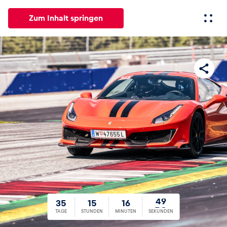
Zum Inhalt springen
Alle
News
Events
Erlebnisse
Seiten
Fahrze
News
Alle anzeigen
35
15
16
49
35
15
16
49
Events
TAGE
STUNDEN
MINUTEN
SEKUNDEN
Alle anzeigen