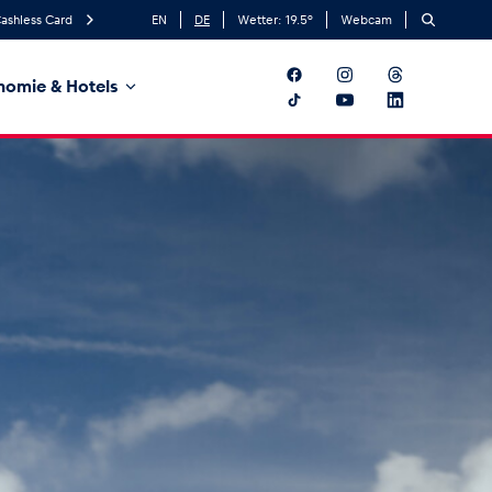
ashless Card
EN
DE
Wetter:
19.5
°
Webcam
nomie & Hotels