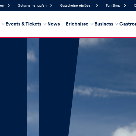
fen
Gutscheine kaufen
Gutscheine einlösen
Fan Shop
C
Events & Tickets
News
Erlebnisse
Business
Gastro
84%
Luftfeuchtigkeit
5 km/h
Windgeschwindigkeit
35%
Regenwahrscheinlichkeit
Nordwest
Windrichtung
hrzeug
Business
Glossar