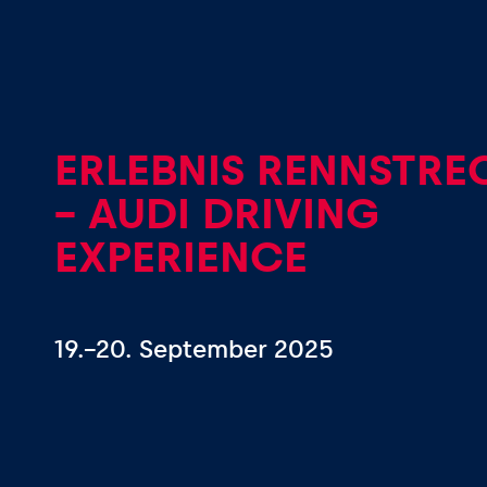
Events
ERLEBNIS RENNSTRE
Alle anzeigen
– AUDI DRIVING
EXPERIENCE
19.–20. September 2025
Erlebnisse
Alle anzeigen