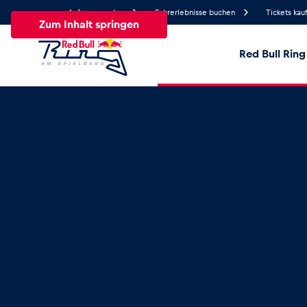
Anfrage senden
Fahrerlebnisse buchen
Tickets kau
Zum Inhalt springen
Red Bull Ring
19.5°
Temperatur
Alle
News
Events
Erlebnisse
Seiten
Fa
News
Alle anzeigen