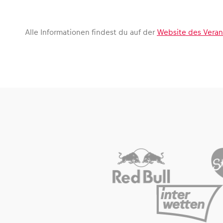
Fahrzeug
Alle anzeigen
Alle Informationen findest du auf der
Website des Verans
Business
Alle anzeigen