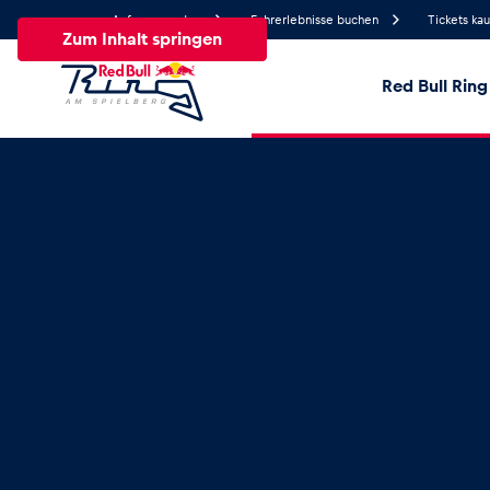
Anfrage senden
Fahrerlebnisse buchen
Tickets ka
Zum Inhalt springen
Red Bull Ring
16.1°
Temperatur
Alle
News
Events
Erlebnisse
Seiten
Fa
News
Alle anzeigen