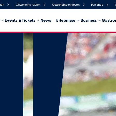
ufen
Gutscheine kaufen
Gutscheine einlösen
Fan Shop
Events & Tickets
News
Erlebnisse
Business
Gastro
86%
Luftfeuchtigkeit
14 km/h
Windgeschwindigkeit
35%
Regenwahrscheinlichkeit
Südwest
Windrichtung
hrzeug
Business
Glossar