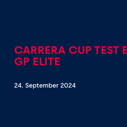
Events
CARRERA CUP TEST 
Alle anzeigen
GP ELITE
24. September 2024
Erlebnisse
Alle anzeigen