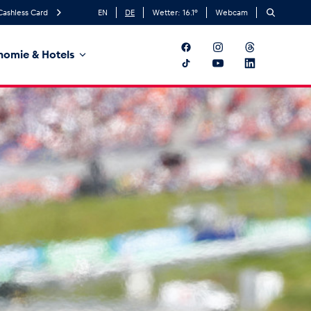
Cashless Card
EN
DE
Wetter:
16.1
°
Webcam
nomie & Hotels