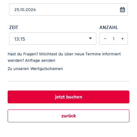
ZEIT
ANZAHL
Fahrzeug
−
+
Alle anzeigen
Hast du Fragen? Möchtest du über neue Termine informiert
werden?
Anfrage senden
Zu unseren
Wertgutscheinen
Business
jetzt buchen
Alle anzeigen
zurück