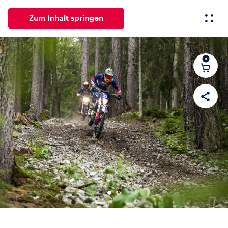
Zum Inhalt springen
0
Alle
News
Events
Erlebnisse
Seiten
Fahrze
News
Alle anzeigen
Events
Alle anzeigen