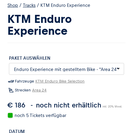
Shop
/
Tracks
/
KTM Enduro Experience
KTM Enduro
Experience
Erlebnisse
Alle anzeigen
PAKET AUSWÄHLEN
Fahrzeuge
KTM Enduro Bike Selection
Strecken
Area 24
€ 186
noch nicht erhältlich
Seiten
inkl. 20% Mwst.
Alle anzeigen
noch 5 Tickets verfügbar
DATUM