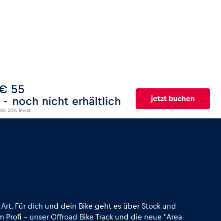
€ 55
jetzt buchen
noch nicht erhältlich
inkl. 20% Mwst.
 Art. Für dich und dein Bike geht es über Stock und
 Profi – unser Offroad Bike Track und die neue "Area