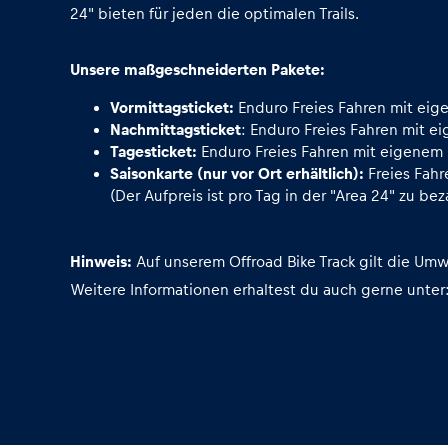
Fahrzeug
24" bieten für jeden die optimalen Trails.
Alle anzeigen
Unsere maßgeschneiderten Pakete:
Vormittagsticket:
Enduro Freies Fahren mit eig
Nachmittagsticket
: Enduro Freies Fahren mit e
Tagesticket:
Enduro Freies Fahren mit eigenem 
Saisonkarte (nur vor Ort erhältlich):
Freies Fahr
(Der Aufpreis ist pro Tag in der "Area 24" zu beza
Business
Hinweis:
Auf unserem Offroad Bike Track gilt die Umw
Weitere Informationen erhaltest du auch gerne unte
Alle anzeigen