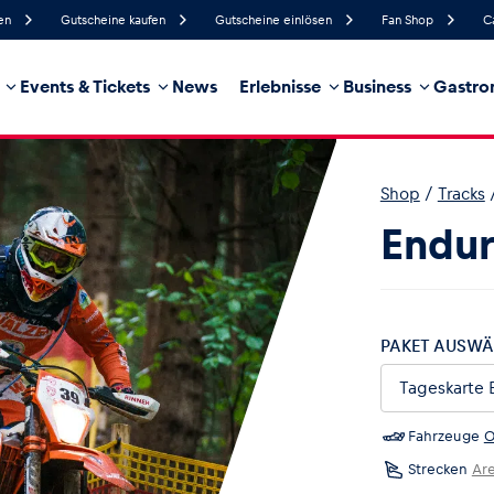
en
Gutscheine kaufen
Gutscheine einlösen
Fan Shop
C
Events & Tickets
News
Erlebnisse
Business
Gastro
47%
Luftfeuchtigkeit
15 km/h
Windgeschwindigkeit
35%
Regenwahrscheinlichkeit
Südöst
Windrichtung
Shop
/
Tracks
hrzeug
Business
Glossar
Endur
PAKET AUSWÄ
Fahrzeuge
O
Strecken
Ar