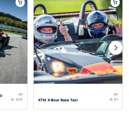
ab
ab
ll
€ 405
€ 81
KTM X-Bow Race Taxi