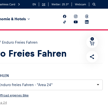
ashless Card
EN
DE
Wetter:
25.3
°
Webcam
nomie & Hotels
0
/
Enduro Freies Fahren
o Freies Fahren
HLEN
ffroad eigenes Bike
ea 24