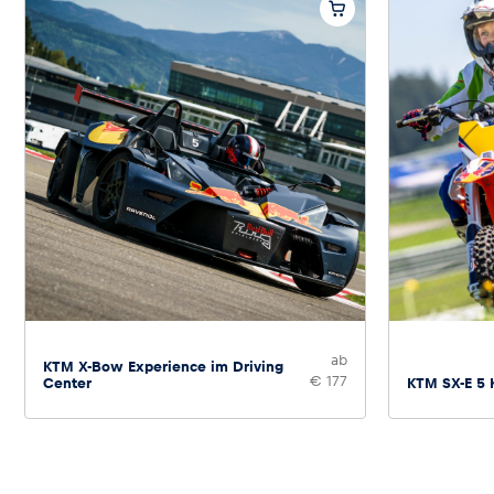
ab
KTM X-Bow Experience im Driving
€ 177
Center
KTM SX-E 5 