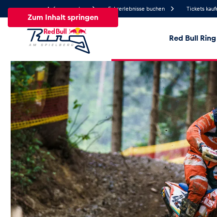
Anfrage senden
Fahrerlebnisse buchen
Tickets kauf
Zum Inhalt springen
Red Bull Ring
25.3°
Temperatur
Alle
News
Events
Erlebnisse
Seiten
Fa
News
Alle anzeigen