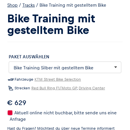
Shop
/
Tracks
/
Bike Training mit gestelltem Bike
Bike Training mit
gestelltem Bike
Erlebnisse
Alle anzeigen
PAKET AUSWÄHLEN
Fahrzeuge
KTM Street Bike Selection
Strecken
Red Bull Ring F1/Moto GP
,
Driving Center
€ 629
Seiten
Alle anzeigen
Aktuell online nicht buchbar, bitte sende uns eine
Anfrage
Hast du Fragen? Möchtest du über neue Termine informiert