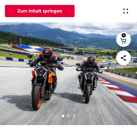
Zum Inhalt springen
0
Alle
News
Events
Erlebnisse
Seiten
Fahrze
News
Alle anzeigen
Events
Alle anzeigen