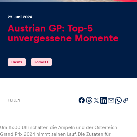
29. Juni 2024
Austrian GP: Top-5
unvergessene Momente
Erlebnisse
Alle anzeigen
Events
Formel 1
TEILEN
Seiten
Alle anzeigen
Um 15:00 Uhr schalten die Ampeln und der Österreich
Grand Prix 2024 nimmt seinen Lauf. Die Zutaten für