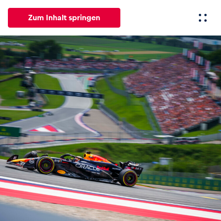
Zum Inhalt springen
Alle
News
Events
Erlebnisse
Seiten
Fahrze
News
Alle anzeigen
Events
Alle anzeigen