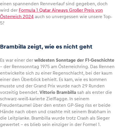
einen spannenden Rennverlauf sind gegeben, doch
wird der
Formula 1 Qatar Airways Großer Preis von
Österreich 2024
auch so unvergessen wie unsere Top-
5?
Fahrzeug
Alle anzeigen
Brambilla zeigt, wie es nicht geht
Es war einer der
wildesten Sonntage der F1-Geschichte
– der Rennsonntag 1975 am Österreichring. Das Rennen
entwickelte sich zu einer Regenschlacht, bei der kaum
einer den Überblick behielt. Es kam, wie es kommen
musste und der Grand Prix wurde nach 29 Runden
Business
vorzeitig beendet.
Vittorio Brambilla
sah als erster die
Alle anzeigen
schwarz-weiß-karierte Zielflagge. In seinem
Freudentaumel über den ersten GP-Sieg riss er beide
Hände nach oben und crashte mit seinem Brabham in
die Leitplanke. Brambilla wurde trotz Crash als Sieger
gewertet – es blieb sein einziger in der Formel 1.