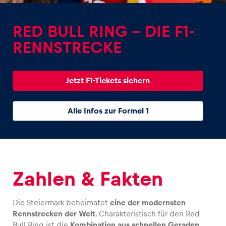
RED BULL RING – DIE F1-
RENNSTRECKE
Erlebnisse
Jetzt F1-Tickets sichern
Alle anzeigen
Alle Infos zur Formel 1
Zahlen & Fakten
Seiten
Alle anzeigen
Die Steiermark beheimatet
eine der modernsten
Rennstrecken der Welt
. Charakteristisch für den Red
Bull Ring ist die
Kombination aus schnellen Geraden