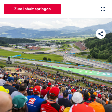
Zum Inhalt springen
Alle
News
Events
Erlebnisse
Seiten
Fahrze
News
Alle anzeigen
Events
Alle anzeigen