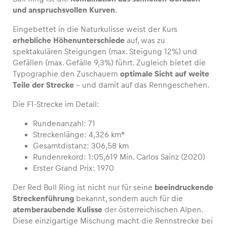
und anspruchsvollen Kurven
.
Eingebettet in die Naturkulisse weist der Kurs
erhebliche Höhenunterschiede
auf, was zu
Fahrzeug
spektakulären Steigungen (max. Steigung 12%) und
Gefällen (max. Gefälle 9,3%) führt. Zugleich bietet die
Alle anzeigen
Typographie den Zuschauern
optimale Sicht auf weite
Teile der Strecke
– und damit auf das Renngeschehen.
Die F1-Strecke im Detail:
Rundenanzahl: 71
Streckenlänge: 4,326 km*
Gesamtdistanz: 306,58 km
Business
Rundenrekord: 1:05,619 Min. Carlos Sainz (2020)
Alle anzeigen
Erster Grand Prix: 1970
Der Red Bull Ring ist nicht nur für seine
beeindruckende
Streckenführung
bekannt, sondern auch für die
atemberaubende Kulisse
der österreichischen Alpen.
Diese einzigartige Mischung macht die Rennstrecke bei