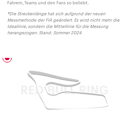
Fahrern, Teams und den Fans so beliebt.
*Die Streckenlänge hat sich aufgrund der neuen
Glossar
Messmethode der FIA geändert. Es wird nicht mehr die
Alle anzeigen
Ideallinie, sondern die Mittellinie für die Messung
herangezogen. Stand: Sommer 2024
Allgemeine Infos
T1 – Niki Lauda Kurve
T2 – Münzer Kurve
T3 – Interwetten Kurve
T4 – Rauch Kurve
T5
T6
T7 – Graz Kurve
T8
T9 – Jochen Rindt Kurve
T10
RED BULL RING