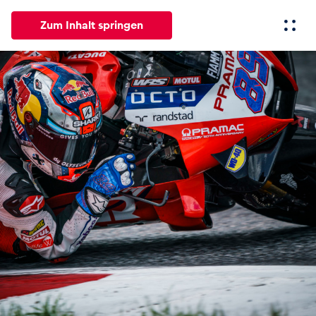
Zum Inhalt springen
Alle
News
Events
Erlebnisse
Seiten
Fahrze
News
Alle anzeigen
Events
Alle anzeigen