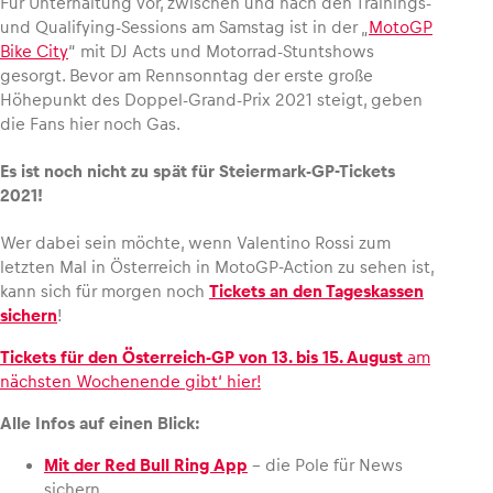
Für Unterhaltung vor, zwischen und nach den Trainings-
und Qualifying-Sessions am Samstag ist in der „
MotoGP
Bike City
“ mit DJ Acts und Motorrad-Stuntshows
gesorgt. Bevor am Rennsonntag der erste große
Höhepunkt des Doppel-Grand-Prix 2021 steigt, geben
die Fans hier noch Gas.
Es ist noch nicht zu spät für Steiermark-GP-Tickets
2021!
Wer dabei sein möchte, wenn Valentino Rossi zum
letzten Mal in Österreich in MotoGP-Action zu sehen ist,
kann sich für morgen noch
Tickets an den Tageskassen
sichern
!
Tickets für den Österreich-GP von 13. bis 15. August
am
nächsten Wochenende gibt‘ hier!
Alle Infos auf einen Blick:
Mit der Red Bull Ring App
– die Pole für News
sichern