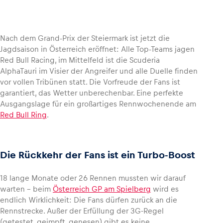
Nach dem Grand-Prix der Steiermark ist jetzt die
Jagdsaison in Österreich eröffnet: Alle Top-Teams jagen
Fahrzeug
Red Bull Racing, im Mittelfeld ist die Scuderia
Alle anzeigen
AlphaTauri im Visier der Angreifer und alle Duelle finden
vor vollen Tribünen statt. Die Vorfreude der Fans ist
garantiert, das Wetter unberechenbar. Eine perfekte
Ausgangslage für ein großartiges Rennwochenende am
Red Bull Ring
.
Business
Die Rückkehr der Fans ist ein Turbo-Boost
Alle anzeigen
18 lange Monate oder 26 Rennen mussten wir darauf
warten – beim
Österreich GP am Spielberg
wird es
endlich Wirklichkeit: Die Fans dürfen zurück an die
Rennstrecke. Außer der Erfüllung der 3G-Regel
(getestet, geimpft, genesen) gibt es keine