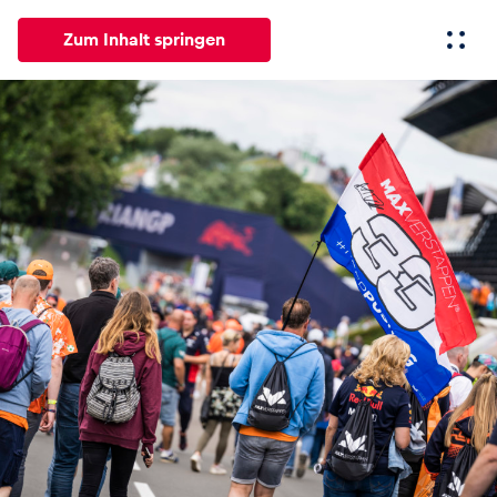
Zum Inhalt springen
Alle
News
Events
Erlebnisse
Seiten
Fahrze
News
Alle anzeigen
Events
Alle anzeigen