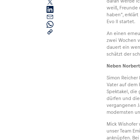
daran werde ic
weiß, Freunde 
haben“, erklär
Evo II startet.
An einen erneu
zwei Wochen vo
dauert ein weni
schätzt der sch
Seiten
Neben Norbert 
Alle anzeigen
Simon Reicher k
Vater auf dem 
Spektakel, die
dürfen und die
vergangenen Ja
modernsten und
Mick Wishofer 
unser Team Emi
anknüpfen. Bei