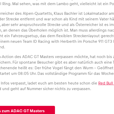
l Ring. Mal sehen, was mit dem Lambo geht, vielleicht ist ein P
erreicher des Alpen-Quartetts, Klaus Bachler ist Lokalmatador a
er Strecke entfernt und war schon als Kind mit seinem Vater häu
ber sehr anspruchsvolle Strecke und als Österreicher ist es imme
n, an denen das Überholen möglich ist. Man muss allerdings n
t ein Fahrzeugsetup, das dem flexiblen Streckenlayout gerecht 
seinem neuen Team ID Racing with Herberth im Porsche 911 GT3 R
nd.
-Action des ADAC GT Masters verpassen möchte, hat noch bis 
sichern. Für spontane Besucher gibt es aber natürlich auch eine
enende heißt es: Der frühe Vogel fängt den Wurm – Geöffnet 
 startet um 08:05 Uhr. Das vollständige Programm für das Woch
e Infos verpasst, ladet euch am besten heute schon die
Red Bull
 und geht auf Nummer sicher nichts zu verpassen.
os zum ADAC GT Masters