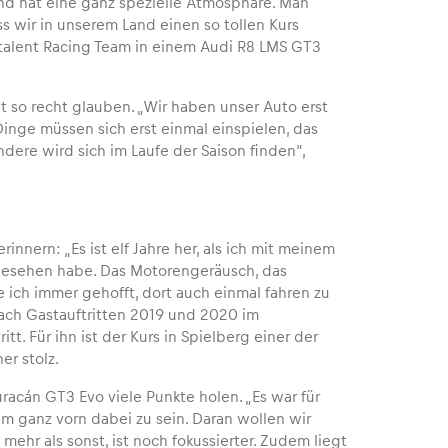
nd hat eine ganz spezielle Atmosphäre. Man
s wir in unserem Land einen so tollen Kurs
astalent Racing Team in einem Audi R8 LMS GT3
t so recht glauben. „Wir haben unser Auto erst
nge müssen sich erst einmal einspielen, das
ndere wird sich im Laufe der Saison finden“,
nnern: „Es ist elf Jahre her, als ich mit meinem
gesehen habe. Das Motorengeräusch, das
 ich immer gehofft, dort auch einmal fahren zu
nach Gastauftritten 2019 und 2020 im
. Für ihn ist der Kurs in Spielberg einer der
er stolz.
racán GT3 Evo viele Punkte holen. „Es war für
m ganz vorn dabei zu sein. Daran wollen wir
hr als sonst, ist noch fokussierter. Zudem liegt