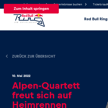
Anfrage senden
Fahrerlebnisse buchen
Tickets kauf
Zum Inhalt springen
Red Bull Ring
26.3°
Temperatur
Alle
News
Events
Erlebnisse
Seiten
Fa
ZURÜCK ZUR ÜBERSICHT
News
10. Mai 2022
Alpen-Quartett
Alle anzeigen
freut sich auf
Heimrennen