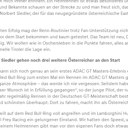
h mich immer erinnern. Ein Heimrennen ist etwas Besonderes u
und Bekannte schauen an der Strecke zu und man freut sich, das
t Norbert Siedler, der für das neugegründete österreichische E
ten Erfolg mag der Renn-Routinier trotz Fan-Unterstützung nich
r dem Start bekommen und kaum getestet. Das Team ist neu, Di
g. Wir wollen wie in Oschersleben in die Punkte fahren, alles a
nelle Tiroler die Lage ein.
Siedler gehen noch drei weitere Österreicher an den Start
ann sich noch genau an sein erstes ADAC GT Masters-Erlebnis eri
Red Bull Ring zum ersten Mal ein Rennen im ADAC GT Masters 
 ganze Atmosphäre – das werde ich nie vergessen. Seitdem habe
ser Wunsch ist in Erfüllung gegangen”, so der junge Pilot, der 
hr regelmäßig Rennen in der Deutschen GT-Meisterschaft bestritt
 schönsten überhaupt. Dort zu fahren, macht ihn als Österreich
will auf dem Red Bull Ring voll angreifen und im Lamborghini Hu
l Frey Racing ein gelungener Einstand. Wir hatten den Speed, u
 einem Heimrennen gibt man vor den eigenen Fans doch etwas me