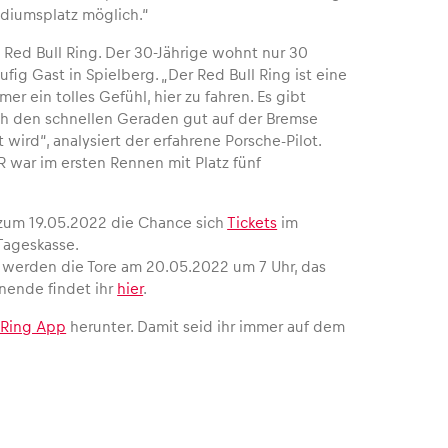
odiumsplatz möglich.“
m Red Bull Ring. Der 30-Jährige wohnt nur 30
fig Gast in Spielberg. „Der Red Bull Ring ist eine
r ein tolles Gefühl, hier zu fahren. Es gibt
ach den schnellen Geraden gut auf der Bremse
wird“, analysiert der erfahrene Porsche-Pilot.
 war im ersten Rennen mit Platz fünf
zum 19.05.2022 die Chance sich
Tickets
im
 Tageskasse.
werden die Tore am 20.05.2022 um 7 Uhr, das
enende findet ihr
hier
.
 Ring App
herunter. Damit seid ihr immer auf dem