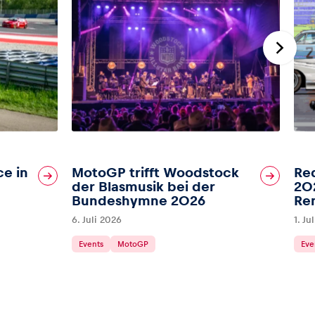
ce in
MotoGP trifft Woodstock
Red
der Blasmusik bei der
202
Bundeshymne 2026
Re
6. Juli 2026
1. Ju
Events
MotoGP
Eve