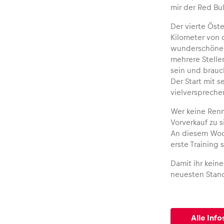
Fahrzeug
mir der Red Bul
Der vierte Öst
Alle anzeigen
Kilometer von d
wunderschöne, a
mehrere Stelle
sein und brauch
Der Start mit 
vielverspreche
Wer keine Renn
Vorverkauf zu 
Business
An diesem Woch
erste Training
Alle anzeigen
Damit ihr kein
neuesten Stand
Alle Inf