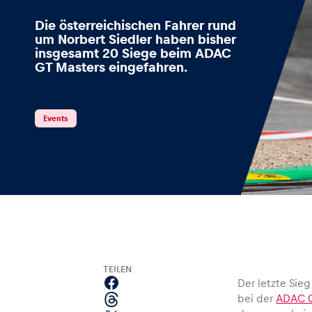
Die österreichischen Fahrer rund
um Norbert Siedler haben bisher
insgesamt 20 Siege beim ADAC
GT Masters eingefahren.
Events
Alle anzeigen
Events
Erlebnisse
TEILEN
Der letzte Sieg
bei der
ADAC G
Alle anzeigen