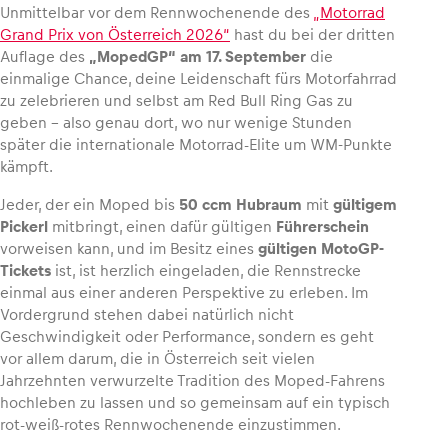
Unmittelbar vor dem Rennwochenende des
„Motorrad
Grand Prix von Österreich 2026“
hast du bei der dritten
Auflage des
„MopedGP“ am 17. September
die
einmalige Chance, deine Leidenschaft fürs Motorfahrrad
zu zelebrieren und selbst am Red Bull Ring Gas zu
Fahrzeug
geben – also genau dort, wo nur wenige Stunden
Alle anzeigen
später die internationale Motorrad-Elite um WM-Punkte
kämpft.
Jeder, der ein Moped bis
50 ccm Hubraum
mit
gültigem
Pickerl
mitbringt, einen dafür gültigen
Führerschein
vorweisen kann, und im Besitz eines
gültigen MotoGP-
Tickets
ist, ist herzlich eingeladen, die Rennstrecke
einmal aus einer anderen Perspektive zu erleben. Im
Business
Vordergrund stehen dabei natürlich nicht
Alle anzeigen
Geschwindigkeit oder Performance, sondern es geht
vor allem darum, die in Österreich seit vielen
Jahrzehnten verwurzelte Tradition des Moped-Fahrens
hochleben zu lassen und so gemeinsam auf ein typisch
rot-weiß-rotes Rennwochenende einzustimmen.