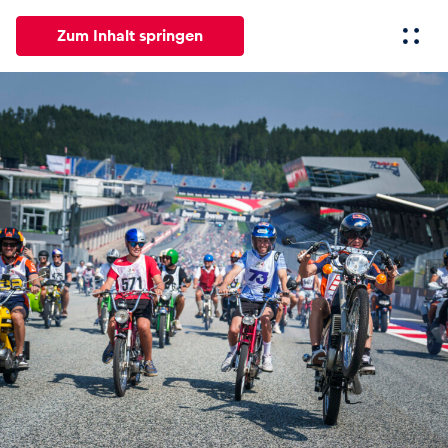
Zum Inhalt springen
Alle
News
Events
Erlebnisse
Seiten
Fahrze
News
Alle anzeigen
Events
Alle anzeigen