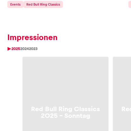
Events
Red Bull Ring Classics
Impressionen
2025
2024
2023
Red Bull Ring Classics
Red
2025 – Sonntag