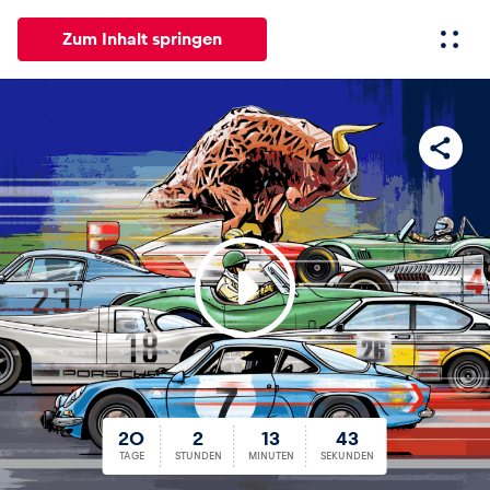
Zum Inhalt springen
Alle
News
Events
Erlebnisse
Seiten
Fahrze
News
Alle anzeigen
20
2
13
42
20
2
13
Events
43
TAGE
STUNDEN
MINUTEN
SEKUNDEN
Alle anzeigen