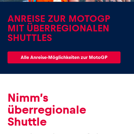
ANREISE ZUR MOTOGP
MIT ÜBERREGIONALEN
SHUTTLES
Erlebnisse
Alle anzeigen
Alle Anreise-Möglichkeiten zur MotoGP
Nimm’s
Seiten
überregionale
Alle anzeigen
Shuttle