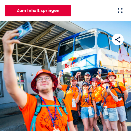
Zum Inhalt springen
Alle
News
Events
Erlebnisse
Seiten
Fahrze
News
Alle anzeigen
Events
Alle anzeigen