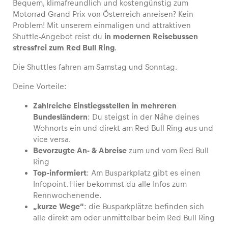
Bequem, klimafreundlich und kostengünstig zum
Motorrad Grand Prix von Österreich anreisen? Kein
Problem! Mit unserem einmaligen und attraktiven
Shuttle-Angebot reist du
in modernen Reisebussen
stressfrei zum Red Bull Ring
.
Fahrzeug
Alle anzeigen
Die Shuttles fahren am Samstag und Sonntag.
Deine Vorteile:
Zahlreiche Einstiegsstellen in mehreren
Bundesländern
: Du steigst in der Nähe deines
Wohnorts ein und direkt am Red Bull Ring aus und
vice versa.
Bevorzugte An- & Abreise
zum und vom Red Bull
Business
Ring
Alle anzeigen
Top-informiert
: Am Busparkplatz gibt es einen
Infopoint. Hier bekommst du alle Infos zum
Rennwochenende.
„kurze Wege“
: die Busparkplätze befinden sich
alle direkt am oder unmittelbar beim Red Bull Ring