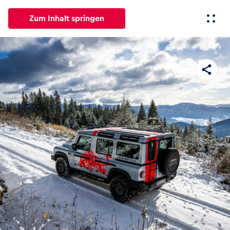
Zum Inhalt springen
Alle
News
Events
Erlebnisse
Seiten
Fahrze
News
Alle anzeigen
Events
Alle anzeigen