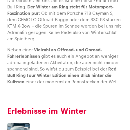
Die kälteste Zeit des Jahres ist eine heiße Zeit am Red
Bull Ring.
Der Winter am Ring steht für Motorsport-
Faszination pur:
Ob mit dem Porsche 718 Cayman S,
dem CFMOTO Offroad-Buggy oder dem 330 PS starken
KTM X-Bow – die Spuren im Schnee werden bei uns mit
Fahrzeug
Adrenalin gezogen. Keine Rede also von Winterschlaf
Alle anzeigen
am Spielberg.
Neben einer
Vielzahl an Offroad- und Onroad-
Fahrerlebnissen
gibt es auch ein Angebot an weniger
adrenalingeladenen Aktivitäten, die aber nicht minder
spannend sind. So wirfst du zum Beispiel bei der
Red
Bull Ring Tour Winter Edition einen Blick hinter die
Kulissen
einer der modernsten Rennstrecken der Welt.
Business
Alle anzeigen
Erlebnisse im Winter