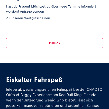
Hast du Fragen? Möchtest du über neue Termine informiert
werden?
Anfrage senden
Zu unseren
Wertgutscheinen
Fahrzeug
Alle anzeigen
zurück
Business
Eiskalter Fahrspaß
Alle anzeigen
Erlebe abwechslungsreichen Fahrspaß bei der CFMOTO
Offroad-Buggy Experience am Red Bull Ring. Gerade
wenn der Untergrund wenig Grip bietet, lässt sich
jedes Fahrmanöver zelebrieren und ordentlich Schnee