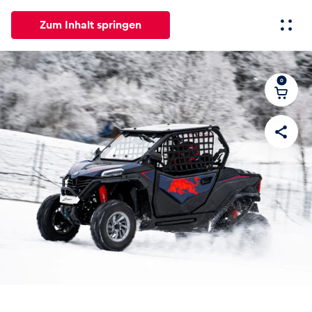
Zum Inhalt springen
0
Alle
News
Events
Erlebnisse
Seiten
Fahrze
News
Alle anzeigen
Events
Alle anzeigen