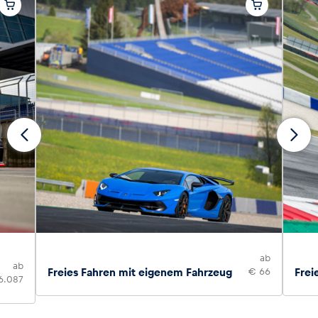
ab
ab
Freies Fahren mit eigenem Fahrzeug
€ 66
Frei
6.087