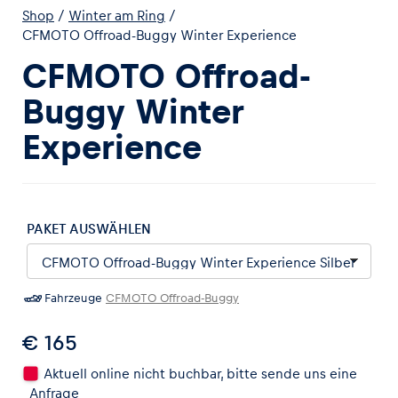
Shop
/
Winter am Ring
/
CFMOTO Offroad-Buggy Winter Experience
CFMOTO Offroad-
Buggy Winter
Erlebnisse
Experience
Alle anzeigen
PAKET AUSWÄHLEN
Fahrzeuge
CFMOTO Offroad-Buggy
Seiten
Alle anzeigen
€ 165
Aktuell online nicht buchbar, bitte sende uns eine
Anfrage