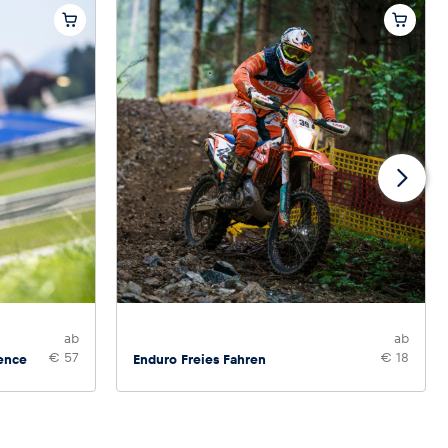
ab
ab
€ 57
€ 18
ence
Enduro Freies Fahren