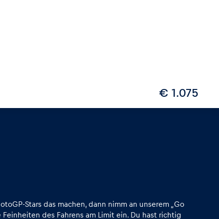
€ 1.075
e MotoGP-Stars das machen, dann nimm an unserem „Go
 Feinheiten des Fahrens am Limit ein. Du hast richtig