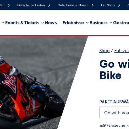
fen
Gutscheine kaufen
Gutscheine einlösen
Fan Shop
Events & Tickets
News
Erlebnisse
Business
Gastro
85%
Luftfeuchtigkeit
9 km/h
Windgeschwindigkeit
35%
Regenwahrscheinlichkeit
Ost
Windrichtung
Shop
/
Fahrze
hrzeug
Business
Glossar
Go wi
Bike
PAKET AUSWÄ
Fahrzeuge
K