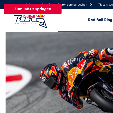
Anfrage senden
Fahrerlebnisse buchen
Tickets kau
Zum Inhalt springen
Red Bull Ring
17.4°
Temperatur
Alle
News
Events
Erlebnisse
Seiten
Fa
News
Alle anzeigen