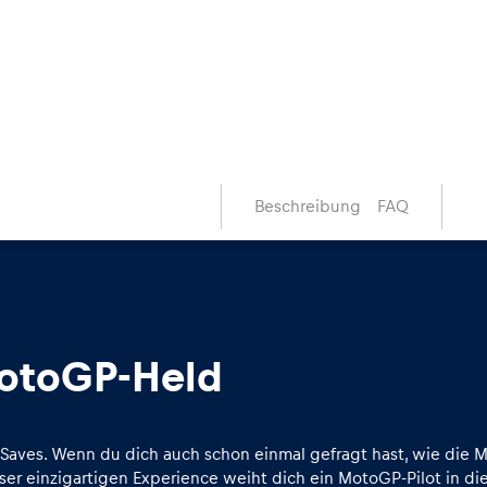
Beschreibung
FAQ
MotoGP-Held
e Saves. Wenn du dich auch schon einmal gefragt hast, wie di
ser einzigartigen Experience weiht dich ein MotoGP-Pilot in die