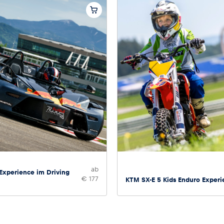
ab
xperience im Driving
€ 177
KTM SX-E 5 Kids Enduro Experi