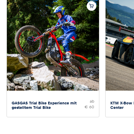
ab
GASGAS Trial Bike Experience mit
KTM X-Bow E
€ 60
gestelltem Trial Bike
Center