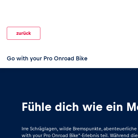
zurück
Seiten
Go with your Pro Onroad Bike
Alle anzeigen
Fühle dich wie ein 
Irre Schräglagen, wilde Bremspunkte, abenteuerlich
with your Pro Onroad Bike“-Erlebnis teil. Während die