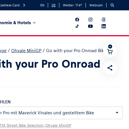
Cashless Card
EN
DE
Wetter:
17.4
°
Webcam
nomie & Hotels
0
uge
/
Ohvale MiniGP
/
Go with your Pro Onroad Bike
th your Pro Onroad
HLEN
TM Street Bike Selection
,
Ohvale MiniGP