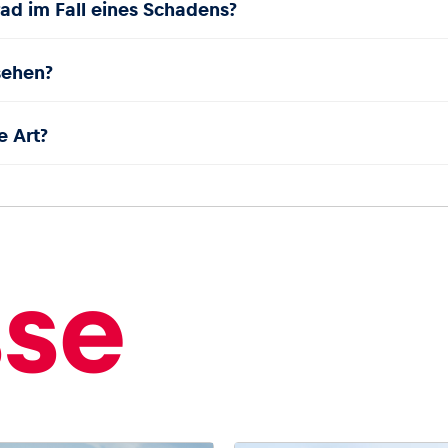
rrad im Fall eines Schadens?
usehen?
e Art?
sse