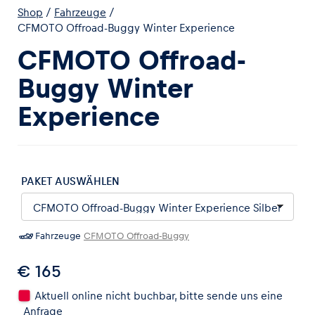
Shop
/
Fahrzeuge
/
CFMOTO Offroad-Buggy Winter Experience
CFMOTO Offroad-
Buggy Winter
Erlebnisse
Experience
Alle anzeigen
PAKET AUSWÄHLEN
Fahrzeuge
CFMOTO Offroad-Buggy
Seiten
Alle anzeigen
€ 165
Aktuell online nicht buchbar, bitte sende uns eine
Anfrage