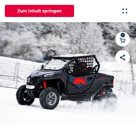
Zum Inhalt springen
0
Alle
News
Events
Erlebnisse
Seiten
Fahrze
News
Alle anzeigen
Events
Alle anzeigen