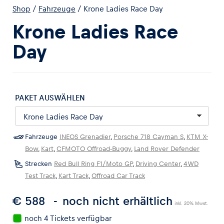
Shop
/
Fahrzeuge
/
Krone Ladies Race Day
Krone Ladies Race
Day
Erlebnisse
Alle anzeigen
PAKET AUSWÄHLEN
Fahrzeuge
INEOS Grenadier
,
Porsche 718 Cayman S
,
KTM X-
Bow
,
Kart
,
CFMOTO Offroad-Buggy
,
Land Rover Defender
Strecken
Red Bull Ring F1/Moto GP
,
Driving Center
,
4WD
Seiten
Test Track
,
Kart Track
,
Offroad Car Track
Alle anzeigen
€ 588
noch nicht erhältlich
inkl. 20% Mwst.
noch 4 Tickets verfügbar