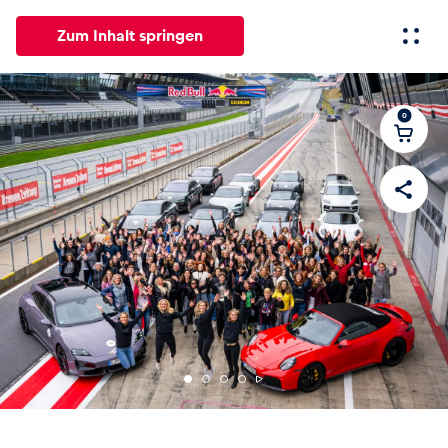
Zum Inhalt springen
0
Alle
News
Events
Erlebnisse
Seiten
Fahrze
News
Alle anzeigen
Events
Alle anzeigen