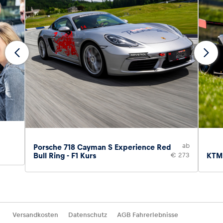
ab
Porsche 718 Cayman S Experience Red
Bull Ring - F1 Kurs
€ 273
KTM 
Versandkosten
Datenschutz
AGB Fahrerlebnisse