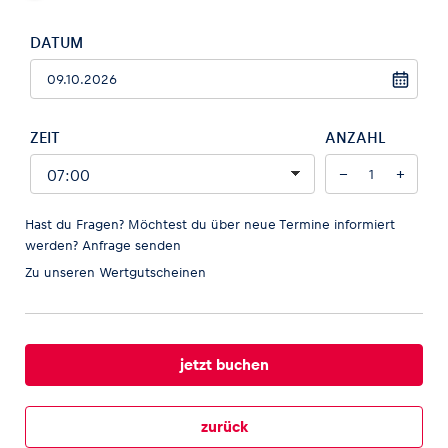
DATUM
Fahrzeug
Alle anzeigen
ZEIT
ANZAHL
−
+
Hast du Fragen? Möchtest du über neue Termine informiert
werden?
Anfrage senden
Zu unseren
Wertgutscheinen
Business
Alle anzeigen
jetzt buchen
zurück