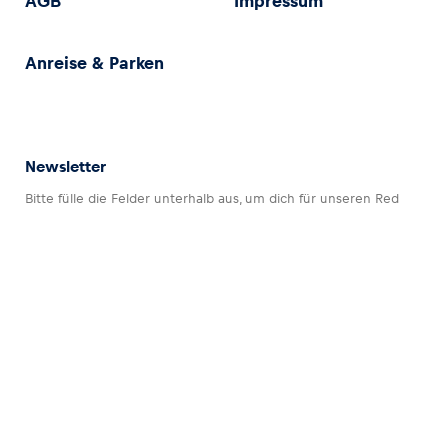
AGB
Impressum
Anreise & Parken
Newsletter
Bitte fülle die Felder unterhalb aus, um dich für unseren Red
Bull Ring Newsletter anzumelden.
Datenschutz
Impressum
AGB
Barrierefreiheitserklärung