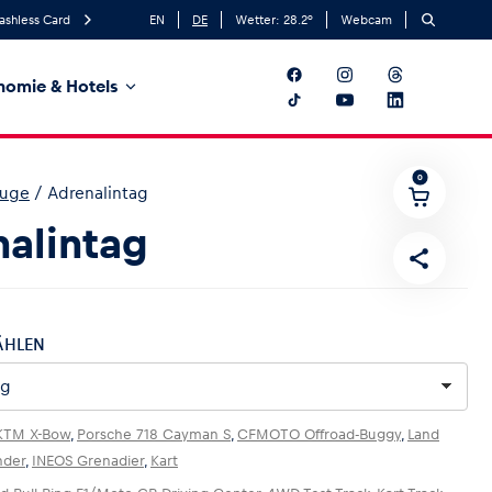
ashless Card
EN
DE
Wetter:
28.2
°
Webcam
nomie & Hotels
0
euge
/
Adrenalintag
alintag
ÄHLEN
KTM X-Bow
,
Porsche 718 Cayman S
,
CFMOTO Offroad-Buggy
,
Land
nder
,
INEOS Grenadier
,
Kart