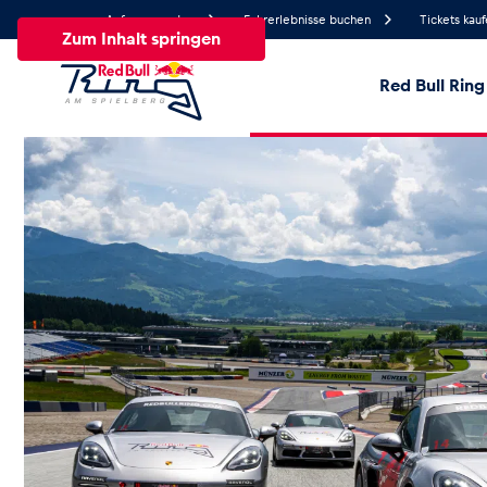
Anfrage senden
Fahrerlebnisse buchen
Tickets kau
Zum Inhalt springen
Red Bull Ring
28.2°
Temperatur
Alle
News
Events
Erlebnisse
Seiten
Fa
News
Alle anzeigen