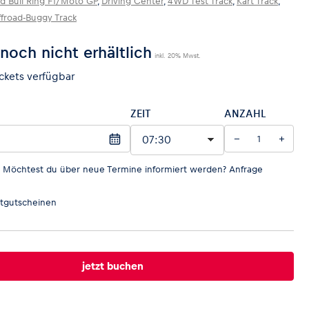
d Bull Ring F1/Moto GP
,
Driving Center
,
4WD Test Track
,
Kart Track
,
road-Buggy Track
noch nicht erhältlich
inkl. 20% Mwst.
ckets verfügbar
ZEIT
ANZAHL
−
+
? Möchtest du über neue Termine informiert werden?
Anfrage
tgutscheinen
jetzt buchen