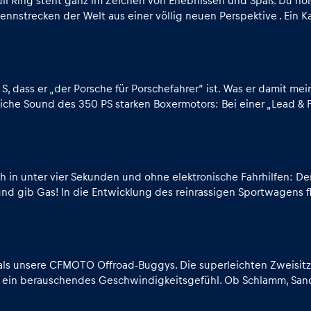
ll Ring steht ganz im Zeichen von Erlebnissen und Spaß. Du ho
nstrecken der Welt aus einer völlig neuen Perspektive . Ein Ka
dass er „der Porsche für Porschefahrer“ ist. Was er damit meint:
iche Sound des 350 PS starken Boxermotors: Bei einer „Lead & 
/h in unter vier Sekunden und ohne elektronische Fahrhilfen: De
und gib Gas! In die Entwicklung des reinrassigen Sportwagens f
als unsere CFMOTO Offroad-Buggys. Die superleichten Zweisitze
für ein berauschendes Geschwindigkeitsgefühl. Ob Schlamm, S