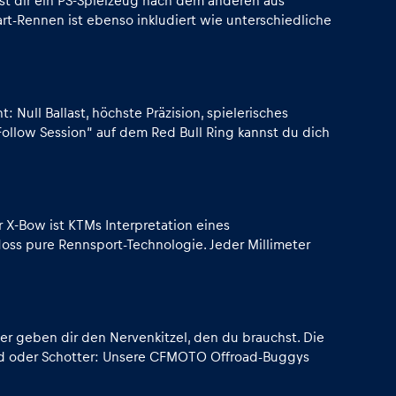
lst dir ein PS-Spielzeug nach dem anderen aus
rt-Rennen ist ebenso inkludiert wie unterschiedliche
 Null Ballast, höchste Präzision, spielerisches
Follow Session“ auf dem Red Bull Ring kannst du dich
r X-Bow ist KTMs Interpretation eines
loss pure Rennsport-Technologie. Jeder Millimeter
r geben dir den Nervenkitzel, den du brauchst. Die
and oder Schotter: Unsere CFMOTO Offroad-Buggys