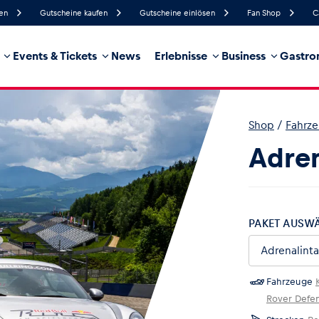
fen
Gutscheine kaufen
Gutscheine einlösen
Fan Shop
C
Events & Tickets
News
Erlebnisse
Business
Gastro
44%
Luftfeuchtigkeit
15 km/h
Windgeschwindigkeit
0%
Regenwahrscheinlichkeit
Nordost
Windrichtung
Shop
/
Fahrz
hrzeug
Business
Glossar
Adren
PAKET AUSW
Fahrzeuge
Rover Defe