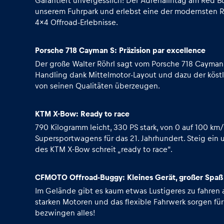
Fahrzeug
Garantiert unvergesslich! Der Adrenalintag am Red Bu
unserem Fuhrpark und erlebst eine der modernsten Ren
4x4 Offroad-Erlebnisse.
Alle anzeigen
Porsche 718 Cayman S: Präzision par excellence
Der große Walter Röhrl sagt vom Porsche 718 Cayman S, 
Handling dank Mittelmotor-Layout und dazu der köstl
von seinen Qualitäten überzeugen.
KTM X-Bow: Ready to race
Business
790 Kilogramm leicht, 330 PS stark, von 0 auf 100 km
Supersportwagens für das 21. Jahrhundert. Steig ein 
des KTM X-Bow schreit „ready to race“.
Alle anzeigen
CFMOTO Offroad-Buggy: Kleines Gerät, großer Spaß
Im Gelände gibt es kaum etwas Lustigeres zu fahren 
starken Motoren und das flexible Fahrwerk sorgen 
bezwingen alles!