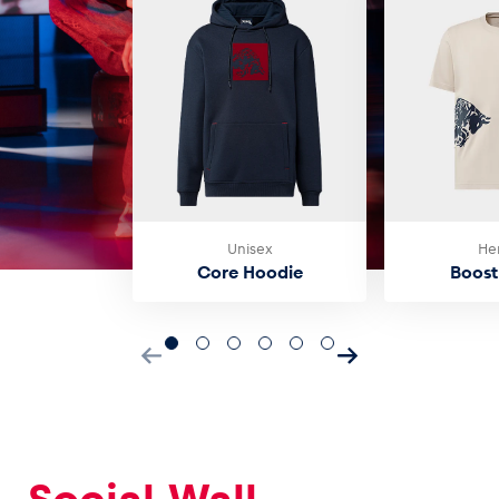
Unisex
He
Core Hoodie
Boost 