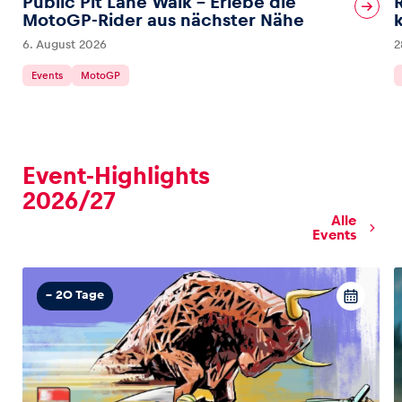
Public Pit Lane Walk – Erlebe die
MotoGP-Rider aus nächster Nähe
6. August 2026
2
Glossar
Alle anzeigen
Events
MotoGP
Event-Highlights
2026/27
Alle
Events
– 20 Tage