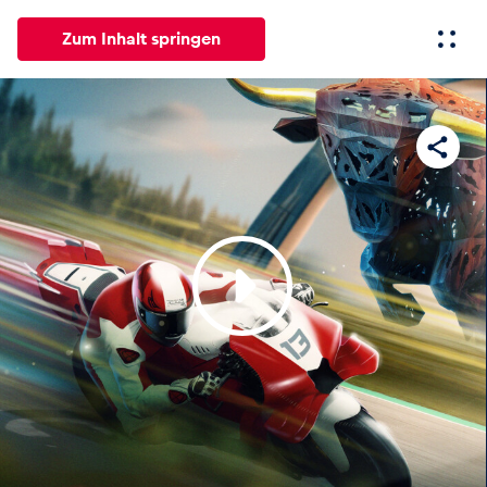
Zum Inhalt springen
Alle
News
Events
Erlebnisse
Seiten
Fahrze
News
Alle anzeigen
Events
Alle anzeigen