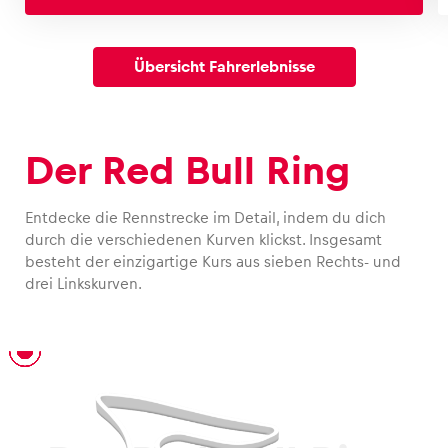
Übersicht Fahrerlebnisse
Der Red Bull Ring
Entdecke die Rennstrecke im Detail, indem du dich
durch die verschiedenen Kurven klickst. Insgesamt
besteht der einzigartige Kurs aus sieben Rechts- und
drei Linkskurven.
T1 – Niki Lauda Kurve
T2 – Münzer Kurve
T3 – Interwetten Kurve
T4 – Rauch Kurve
T5
T6
T7 – Graz Kurve
T8
T9 – Jochen Rindt Kurve
T10