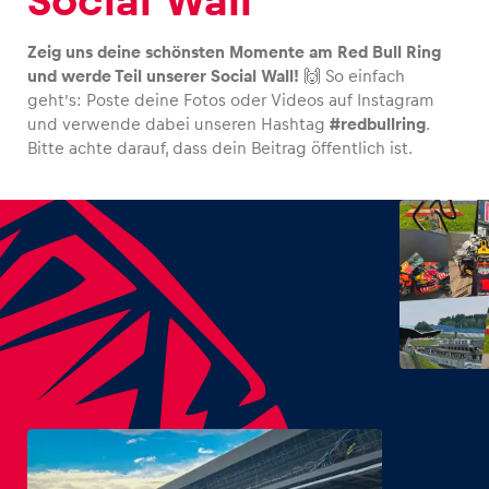
Social Wall
Zeig uns deine schönsten Momente am Red Bull Ring
und werde Teil unserer Social Wall!
🙌 So einfach
geht’s: Poste deine Fotos oder Videos auf Instagram
und verwende dabei unseren Hashtag
#redbullring
.
Bitte achte darauf, dass dein Beitrag öffentlich ist.