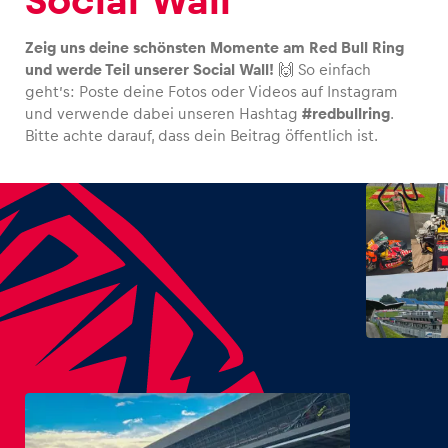
Social Wall
Zeig uns deine schönsten Momente am Red Bull Ring
und werde Teil unserer Social Wall!
🙌 So einfach
geht’s: Poste deine Fotos oder Videos auf Instagram
und verwende dabei unseren Hashtag
#redbullring
.
Bitte achte darauf, dass dein Beitrag öffentlich ist.