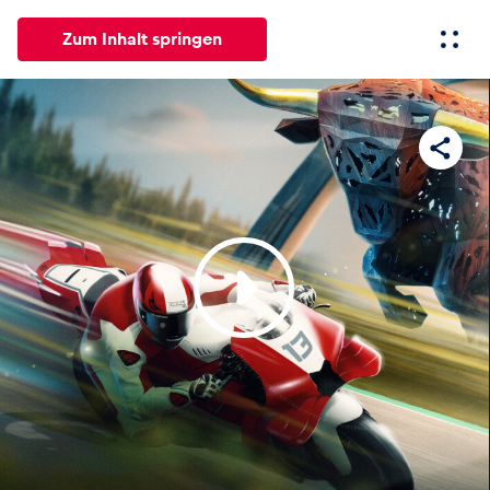
Zum Inhalt springen
Alle
News
Events
Erlebnisse
Seiten
Fahrze
News
Alle anzeigen
Events
Alle anzeigen