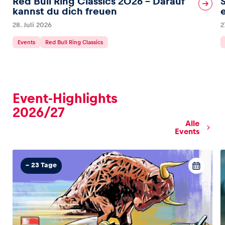
Red Bull Ring Classics 2026 – Darauf
kannst du dich freuen
28. Juli 2026
2
Glossar
Alle anzeigen
Events
Red Bull Ring Classics
Event-Highlights
2026/27
Alle
Events
– 23 Tage