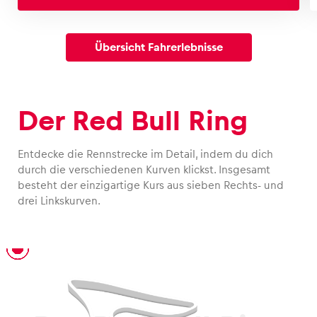
Übersicht Fahrerlebnisse
Der Red Bull Ring
Entdecke die Rennstrecke im Detail, indem du dich
durch die verschiedenen Kurven klickst. Insgesamt
besteht der einzigartige Kurs aus sieben Rechts- und
drei Linkskurven.
T1 – Niki Lauda Kurve
T2 – Münzer Kurve
T3 – Interwetten Kurve
T4 – Rauch Kurve
T5
T6
T7 – Graz Kurve
T8
T9 – Jochen Rindt Kurve
T10